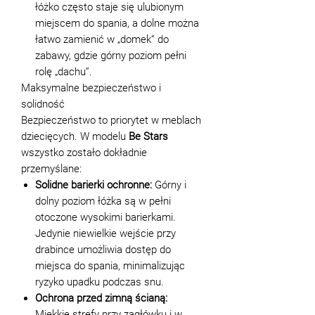
łóżko często staje się ulubionym
miejscem do spania, a dolne można
łatwo zamienić w „domek” do
zabawy, gdzie górny poziom pełni
rolę „dachu”.
Maksymalne bezpieczeństwo i
solidność
Bezpieczeństwo to priorytet w meblach
dziecięcych. W modelu
Be Stars
wszystko zostało dokładnie
przemyślane:
Solidne barierki ochronne:
Górny i
dolny poziom łóżka są w pełni
otoczone wysokimi barierkami.
Jedynie niewielkie wejście przy
drabince umożliwia dostęp do
miejsca do spania, minimalizując
ryzyko upadku podczas snu.
Ochrona przed zimną ścianą:
Miękkie strefy przy zagłówku i w