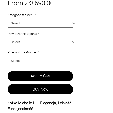
Sale
From
zł3,690.00
Price
Kategoria tapicerki
*
Powierzchnia spania
*
Pojemnik na Pościel
*
Add to Cart
Buy Now
Łóżko Michelle H – Elegancja, Lekkość i
Funkcjonalność