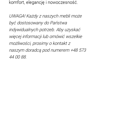
komfort, elegancję i nowoczesność.
UWAGA! Każdy z naszych mebli może
być dostosowany do Państwa
indywidualnych potrzeb. Aby uzyskać
więcej informacji lub omówić wszelkie
możliwości, prosimy o kontakt z
naszym doradcą pod numerem +48 573
44 00 88.
Charakterystyka
Szerokość łóżka (cm):
+22 do
Płatność i dostawa
szerokości powierzchni spania
Długość łóżka (cm):
218
Warunki płatności
Wysokość łóżka łącznie z zagłówkiem
Gwarancja
Płatność może być dokonana:
(cm):
119
gotówkowo - w salonie BLEST przy
Gwarancja, jakość produktu i jego
Nóżki:
drewno naturalne
ul. Malborskiej 41 w Warszawie
kompletność
Możliwe tapicerki:
tkanina, zamiennik
bezgotówkowo - kartą, BLIKiem,
Jakość, asortyment i kompletność
skóry, skóra