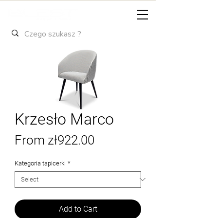
Krzesło Marco
Sale
From
zł922.00
Price
Kategoria tapicerki
*
Add to Cart