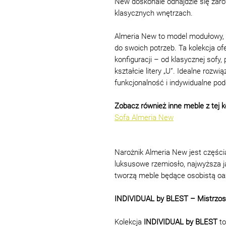
New doskonale odnajdzie się zaró
klasycznych wnętrzach.
Almeria New to model modułowy,
do swoich potrzeb. Ta kolekcja o
konfiguracji – od klasycznej sofy,
kształcie litery „U”. Idealne rozwi
funkcjonalność i indywidualne pod
Zobacz również inne meble z tej ko
Sofa Almeria New
Narożnik Almeria New jest częścią
luksusowe rzemiosło, najwyższa j
tworzą meble będące osobistą oa
INDIVIDUAL by BLEST – Mistrzos
Kolekcja
INDIVIDUAL by BLEST
to