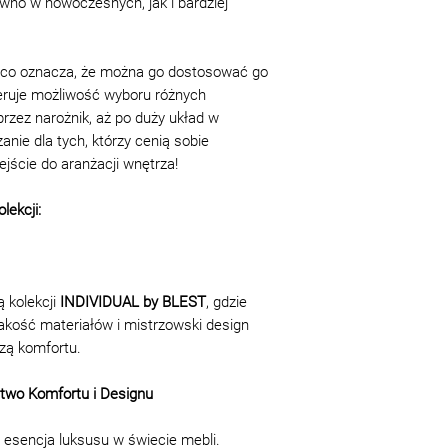
wno w nowoczesnych, jak i bardziej
Schodami: 50 zł/pięt
Takie różnice ni
Montaż
jakości, cech pro
Materac/Sofa/Narożn
podstawy do odmo
 co oznacza, że można go dostosować go
Łóżko: 200 zł
nieznaczna +/
feruje możliwość wyboru różnych
Powyższe ceny obowi
produktu od pr
 przez narożnik, aż po duży układ w
tapicerowanego
zgodnie z nor
ązanie dla tych, którzy cenią sobie
Narożnik to siedzis
Nieznaczna ró
ejście do aranżacji wnętrza!
narożny. Przy narożn
tekstylnej a 
narożniku w kształci
dekoracyjnych
lekcji:
różnica od jeg
Okres gwarancji 
leżenia produkcji 
GOST 19917- 93 i
 kolekcji
INDIVIDUAL by BLEST
, gdzie
dziecięce i meble
akość materiałów i mistrzowski design
publicznej - 12 m
zą komfortu.
nabywcę aktu odb
(naliczenia).
two Komfortu i Designu
Reklamacje dotyc
ukrytymi wadami 
które nie zostały
 esencja luksusu w świecie mebli.