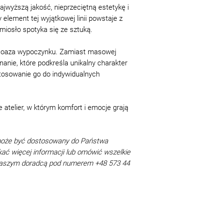
są przyjmowane p
ajwyższą jakość, nieprzeciętną estetykę i
okres gwarancji.
ement tej wyjątkowej linii powstaje z
warunkiem, że kup
emiosło spotyka się ze sztuką.
wystąpieniu, jes
ciągu 2 tygodni 
ta oaza wypoczynku. Zamiast masowej
terminie za zgodą
anie, które podkreśla unikalny charakter
momentu sporządz
tosowanie go do indywidualnych
Sprzedawca ma p
celu ustalenia pr
winy kupującego,
atelier, w którym komfort i emocje grają
ekspertyzy, dosta
wniesienia / rozb
Towar do naprawy
może być dostosowany do Państwa
koszt kupującego)
kać więcej informacji lub omówić wszelkie
i schludnej formi
 naszym doradcą pod numerem +48 573 44
domowych itp.). J
warunków, sprzed
prawo odmówić o
kosztów czyszcze
W przypadku niep