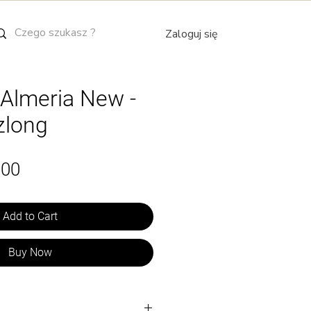
Zaloguj się
 Almeria New -
zlong
Price
.00
Add to Cart
Buy Now