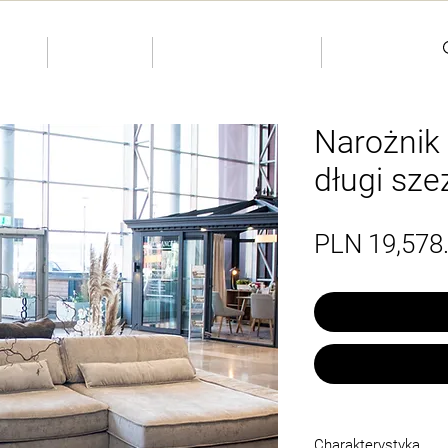
KIDS
INDIVIDUAL
More
Narożnik
długi sze
PLN 19,578
Charakterystyka