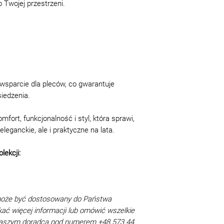
20-40 km: 230 zł
 Twojej przestrzeni.
na produkt
40-60 km: 250 zł
Możliwe zmiany, u
Powyżej 60 km: 2,70 
produkcji są doz
Wniesienie:
zamówienie kupu
Parter lub winda: 60 
Takie różnice ni
Schodami: 50 zł/pięt
jakości, cech pro
Montaż
podstawy do odmo
Sofa/Narożnik/Mater
nieznaczna +/
wsparcie dla pleców, co gwarantuje
Łóżko: 200 zł/szt.
produktu od pr
iedzenia.
Narożnik w kształcie
zgodnie z nor
Nieznaczna ró
mfort, funkcjonalność i styl, która sprawi,
tekstylnej a 
eleganckie, ale i praktyczne na lata.
dekoracyjnych
różnica od jeg
lekcji:
Okres gwarancji 
leżenia produkcji 
GOST 19917- 93 i
dziecięce i meble
może być dostosowany do Państwa
publicznej - 12 m
kać więcej informacji lub omówić wszelkie
nabywcę aktu odb
 naszym doradcą pod numerem +48 573 44