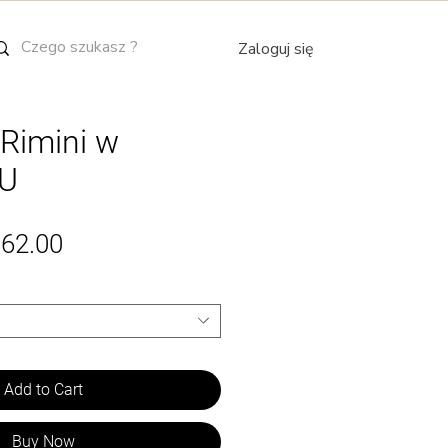
Zaloguj się
Rimini w
 U
Sale
962.00
Price
Add to Cart
Buy Now