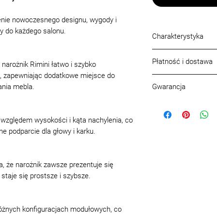
zenie nowoczesnego designu, wygody i
y do każdego salonu.
Charakterystyka
Wymiary (cm):
201 (
Płatność i dostawa
arożnik Rimini łatwo i szybko
Powierzchnia spania
o, zapewniając dodatkowe miejsce do
Mechanizm rozkłada
Warunki płatności
Pojemniki na pościel
ania mebla.
Gwarancja
Płatność może być 
Wypełnienie siedzis
gotówkowo - w sa
Gwarancja, jakość p
wysokogatunkowa
41 w Warszawie
Jakość, asortym
Wysokość sofy łączn
zględem wysokości i kąta nachylenia, co
bezgotówkowo - k
być zgodne z pró
Wysokość siedziska
ne podparcie dla głowy i karku.
zdalnie lub w sal
lub katalogach, w
Nóżki:
drewno
w Warszawie
zamówienie, ora
Możliwe tapicerki:
tk
Warunki płatności:
Każdemu gotowem
Kod produktu:
BMR/
 że narożnik zawsze prezentuje się
Formy płatności:
Prz
instrukcja lub zal
Transport
staje się prostsze i szybsze.
z eksploatacji
Na terenie Warszaw
do pielęgnacji
Poza Warszawą
montaż i mon
Do 20 km: 200 zł
różnych konfiguracjach modułowych, co
paszportem l