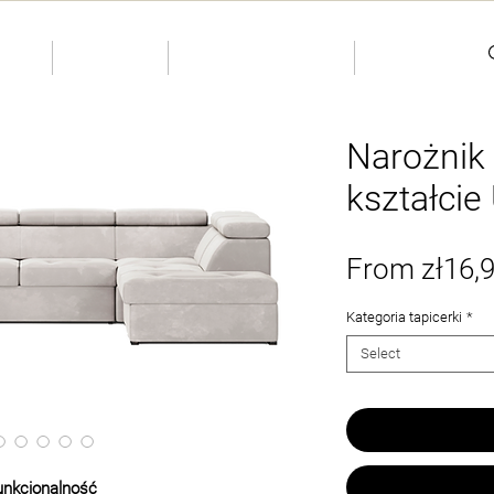
KIDS
INDIVIDUAL
More
Narożnik 
kształcie
From
zł16,
Kategoria tapicerki
*
Select
funkcjonalność