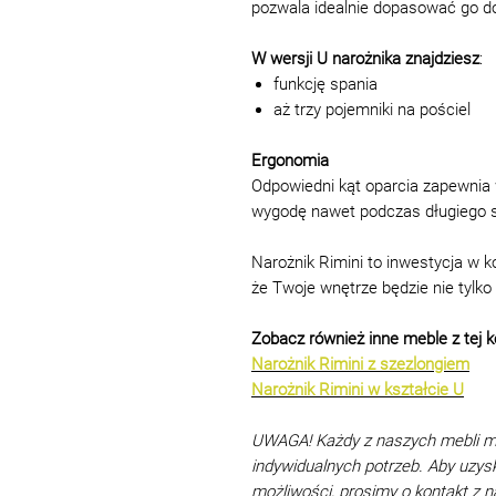
pozwala idealnie dopasować go do
W wersji U narożnika znajdziesz
:
funkcję spania
aż trzy pojemniki na pościel
Ergonomia
Odpowiedni kąt oparcia zapewnia 
wygodę nawet podczas długiego s
Narożnik Rimini to inwestycja w ko
że Twoje wnętrze będzie nie tylko 
Zobacz również inne meble z tej ko
Narożnik Rimini z szezlongiem
Narożnik Rimini w kształcie U
UWAGA! Każdy z naszych mebli 
indywidualnych potrzeb. Aby uzys
możliwości, prosimy o kontakt z