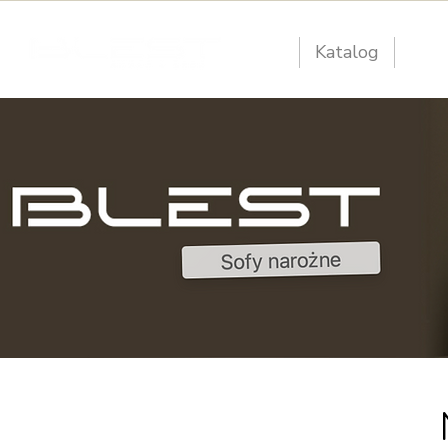
O nas
Katalog
KID