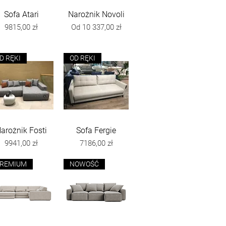
Sofa Atari
Podgląd
Narożnik Novoli
Podgląd
Cena
Cena rabatowa
9815,00 zł
Od
10 337,00 zł
D RĘKI
OD RĘKI
arożnik Fosti
Podgląd
Sofa Fergie
Podgląd
Cena
Cena
9941,00 zł
7186,00 zł
REMIUM
NOWOŚĆ