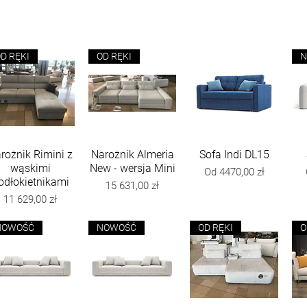
D RĘKI
OD RĘKI
N
rożnik Rimini z
Podgląd
Narożnik Almeria
Podgląd
Sofa Indi DL15
Podgląd
wąskimi
New - wersja Mini
Cena rabatowa
Od
4470,00 zł
odłokietnikami
Cena
15 631,00 zł
Cena
11 629,00 zł
NOWOŚĆ
NOWOŚĆ
OD RĘKI
O