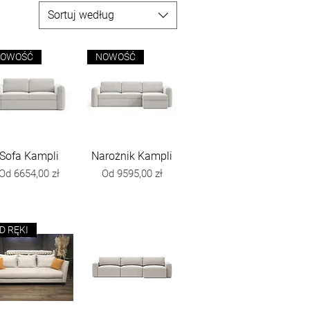
Sortuj według
OWOŚĆ
NOWOŚĆ
Sofa Kampli
Podgląd
Narożnik Kampli
Podgląd
Cena rabatowa
Cena rabatowa
Od
6654,00 zł
Od
9595,00 zł
D RĘKI