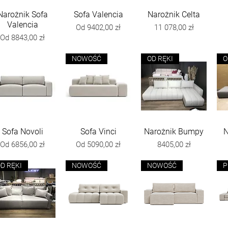
Narożnik Sofa
Podgląd
Sofa Valencia
Podgląd
Narożnik Celta
Podgląd
Valencia
Cena rabatowa
Cena
Od
9402,00 zł
11 078,00 zł
Cena rabatowa
Od
8843,00 zł
NOWOŚĆ
OD RĘKI
O
Sofa Novoli
Podgląd
Sofa Vinci
Podgląd
Narożnik Bumpy
Podgląd
N
Cena rabatowa
Cena rabatowa
Cena
Od
6856,00 zł
Od
5090,00 zł
8405,00 zł
D RĘKI
NOWOŚĆ
NOWOŚĆ
P