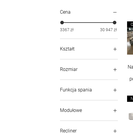
Cena
O
3367 zł
30 947 zł
Kształt
Narożniki
Na
Litera U
Rozmiar
p
Kompaktowe (<210 cm)
Standardowe (210-280 cm)
Funkcja spania
Duże (>280 cm)
Rozkładane (z funkcją
spania)
Modułowe
Nierozkładane (bez funkcji
spania)
Sofy Modułowe
Recliner