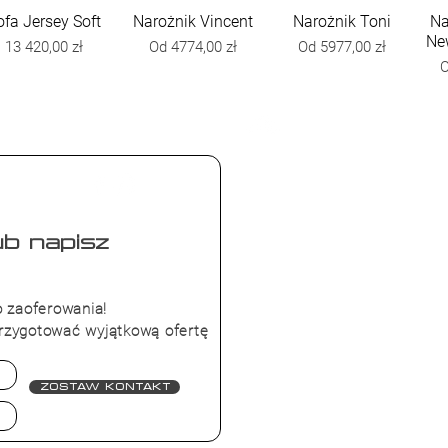
ofa Jersey Soft
Podgląd
Narożnik Vincent
Podgląd
Narożnik Toni
Podgląd
Na
Ne
Cena
Cena rabatowa
Cena rabatowa
13 420,00 zł
Od
4774,00 zł
Od
5977,00 zł
C
Adres sklepu:
Homepark Targówek
Malborska 41(I Piętro)
b napisz
03-286 Warszawa
woj. mazowieckie
4 00 88
 zaoferowania!
O nas
rzygotować wyjątkową ofertę
Kontakty
Płatność i dostawa
Oferty pracy
Polityka prywatności
Zostaw kontakt
Opinie