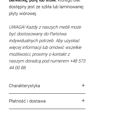
dostępny jest ze szkła lub laminowanej
płyty wiórowej.
UWAGA! Każdy z naszych mebli może
być dostosowany do Państwa
indywidualnych potrzeb. Aby uzyskać
więcej informacji lub omówić wszelkie
możliwości, prosimy o kontakt z
naszym doradcą pod numerem +48 573
44 00 88.
Charakterystyka
Płatność i dostawa
Szerokość łóżka (cm):
+26 cm do
szerokości materaca
Warunki płatności
Długość łóżka (cm):
228
Gwarancja
Płatność możliwa jest w formie
Wysokość łóżka łącznie z zagłówkiem
gotówkowej lub bezgotówkowej.
Gwarancja, jakość produktu i jego
(cm):
111
Dostawa – Warszawa i okolice