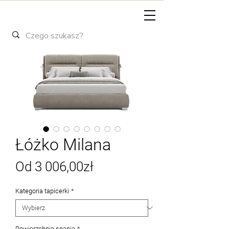
Łóżko Milana
Cena
Od
3 006,00zł
Rabatowa
Kategoria tapicerki
*
Powierzchnia spania
*