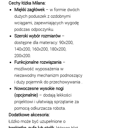
Cechy łóżka Milana:
Miękki zagłówek
– w formie dwóch
dużych poduszek z ozdobnymi
wciągami, zapewniających wygodę
podczas odpoczynku.
Szeroki wybór rozmiarów
–
dostępne dla materacy: 90x200,
140x200, 160x200, 180x200,
200x200.
Funkcjonalne rozwiązania
–
możliwość wyposażenia w
niezawodny mechanizm podnoszący
i duży pojemnik do przechowywania .
Nowoczesne wysokie nogi
(opcjonalnie)
– dodają lekkości
projektowi i ułatwiają sprzątanie za
pomocą odkurzacza robota.
Dodatkowe akcesoria:
Łóżko może być uzupełnione o
bankietkę, pufę lub stolik
, którego blat