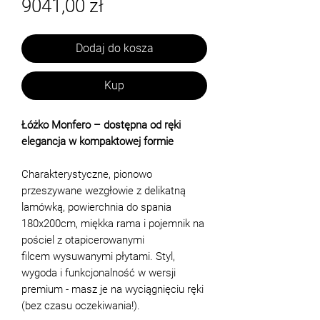
Cena
9041,00 zł
Dodaj do kosza
Kup
Łóżko Monfero – dostępna od ręki
elegancja w kompaktowej formie
Charakterystyczne, pionowo
przeszywane wezgłowie z delikatną
lamówką, powierchnia do spania
180x200cm, miękka rama i pojemnik na
pościel z otapicerowanymi
filcem wysuwanymi płytami. Styl,
wygoda i funkcjonalność w wersji
premium - masz je na wyciągnięciu ręki
(bez czasu oczekiwania!).