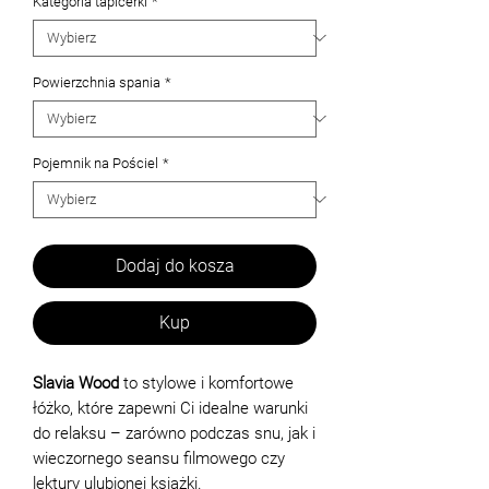
Kategoria tapicerki
*
Powierzchnia spania
*
Pojemnik na Pościel
*
Dodaj do kosza
Kup
Slavia Wood
to stylowe i komfortowe
łóżko, które zapewni Ci idealne warunki
do relaksu – zarówno podczas snu, jak i
wieczornego seansu filmowego czy
lektury ulubionej książki.