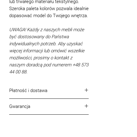
lub trwałego materiału tekstylnego.
Szeroka paleta kolorów pozwala idealnie
dopasować model do Twojego wnętrza.
UWAGA! Każdy z naszych mebli może
być dostosowany do Państwa
indywidualnych potrzeb. Aby uzyskać
więcej informacji lub omówić wszelkie
możliwości, prosimy o kontakt z
naszym doradcą pod numerem +48 573
44 00 88.
Płatność i dostawa
Warunki platnosci
Gwarancja
Rozliczenie odbywa sie w gotowce lub
bezgotowkowej.
Gwarancja, jakość produktu i jego
Warunki dostawy w m. Warszawa
Charakterystyka
kompletność
Transport
Jakość, asortyment i kompletność
Wymiary (cm): 110 x 157
Na terenie Warszawy: 150 zl