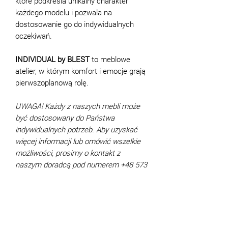
które podkreśla unikalny charakter
każdego modelu i pozwala na
dostosowanie go do indywidualnych
oczekiwań.
INDIVIDUAL by BLEST
to meblowe
atelier, w którym komfort i emocje grają
pierwszoplanową rolę.
UWAGA! Każdy z naszych mebli może
być dostosowany do Państwa
indywidualnych potrzeb. Aby uzyskać
więcej informacji lub omówić wszelkie
możliwości, prosimy o kontakt z
naszym doradcą pod numerem +48 573
44 00 88.
Charakterystyka
Wymiary (cm):
339x230