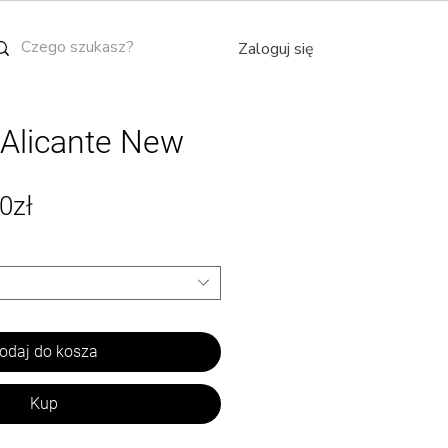
Zaloguj się
 Alicante New
Cena
0zł
Rabatowa
odaj do kosza
Kup