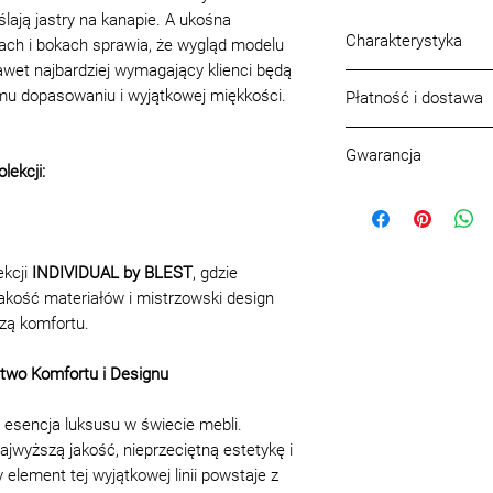
lają jastry na kanapie. A ukośna
Charakterystyka
ach i bokach sprawia, że wygląd modelu
awet najbardziej wymagający klienci będą
Głębokość sofy (cm
mu dopasowaniu i wyjątkowej miękkości.
Płatność i dostawa
Szerokość sofy (cm
Wysokość sofy łączn
Warunki platnosci
Mechanizm transfor
Gwarancja
Rozliczenie odbywa 
lekcji:
Obecność niszy na p
bezgotowkowej.
Gwarancja, jakość p
Skład siedziska:
pas
Warunki dostawy w
Jakość, asortym
Liczba miejsc:
3
Transport
być zgodne z pró
Wysokość siedziska
Na terenie Warszawy
lub katalogach, w
ekcji
INDIVIDUAL by BLEST
, gdzie
Model:
Alicante
Poza Warszawa
zamówienie, ora
akość materiałów i mistrzowski design
Nogi produktu:
drze
Do 20 km: 200 zl (str
Każdemu gotowem
zą komfortu.
Opcja tapicerki:
Skór
20-40 km: 230 zl
instrukcja lub zal
tkanina
40-60 km: 250 zl
z eksploatacji
Zawiera moduły:
BM
two Komfortu i Designu
Powyzej 60 km: 2,70 
do pielęgnacji
Wniesienie
montaż i mon
 esencja luksusu w świecie mebli.
Parter lub winda: 60 
paszportem l
ajwyższą jakość, nieprzeciętną estetykę i
Schodami: 50 zl/piet
na produkt
ement tej wyjątkowej linii powstaje z
Montaz
Możliwe zmiany, u