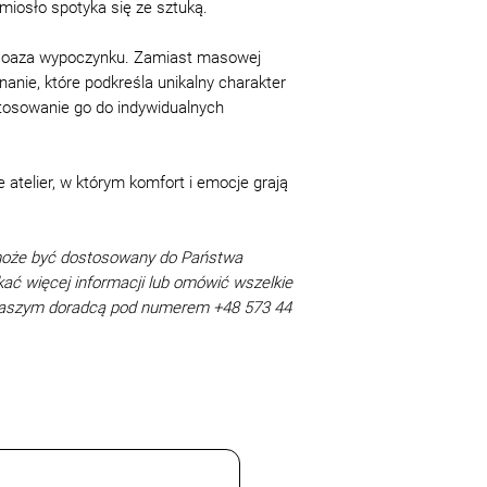
emiosło spotyka się ze sztuką.
Materac/Sofa/Narozn
produkcji są doz
Lozko: 200 zl
zamówienie kupu
Powyzsze ceny obowi
ta oaza wypoczynku. Zamiast masowej
Takie różnice ni
tapicerowanego
anie, które podkreśla unikalny charakter
jakości, cech pro
Naroznik to siedzis
tosowanie go do indywidualnych
podstawy do odmo
narozny. Przy narozn
nieznaczna +/
narozniku w ksztalci
produktu od pr
atelier, w którym komfort i emocje grają
zgodnie z nor
Nieznaczna ró
tekstylnej a 
dekoracyjnych
może być dostosowany do Państwa
różnica od jeg
kać więcej informacji lub omówić wszelkie
Okres gwarancji 
 naszym doradcą pod numerem +48 573 44
leżenia produkcji 
GOST 19917- 93 i
dziecięce i meble
publicznej - 12 m
nabywcę aktu odb
(naliczenia).
Reklamacje dotyc
Adres sklepu: