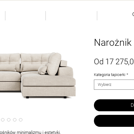
S
INDIVIDUAL
Dostępne od ręki
Kontakty
Narożnik
Od
17 275,0
Kategoria tapicerki
*
Wybierz
D
ośników minimalizmu i estetyki.