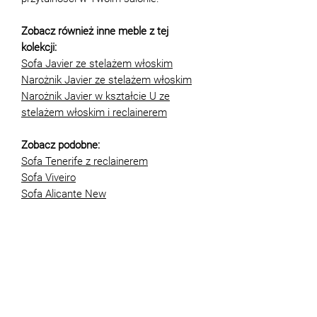
Zobacz również inne meble z tej
kolekcji:
Sofa Javier ze stelażem włoskim
Narożnik Javier ze stelażem włoskim
Narożnik Javier w kształcie U ze
stelażem włoskim i reclainerem
Zobacz podobne:
Sofa Tenerife z reclainerem
Sofa Viveiro
Sofa Alicante New
UWAGA! Każdy z naszych mebli może
być dostosowany do Państwa
indywidualnych potrzeb. Aby uzyskać
więcej informacji lub omówić wszelkie
możliwości, prosimy o kontakt z
naszym doradcą pod numerem +48 573