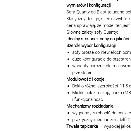
wymiarów i konfiguracji
Sofa Quanty od Blest to udane poł
Klasyczny design, szeroki wybór k
cena sprawiają, że model ten jes
Główne zalety sofy Quanty:
Idealny stosunek ceny do jakości
Szeroki wybór konfiguracji:
sofy proste do niewielkich po
duże konfiguracje do przestro
warianty narożne dla maksyma
przestrzeni
Modułowość i opcje:
Boki o różnej szerokości: 11,5
Miękki bok z funkcją barku (M
i funkcjonalność
Mechanizmy rozkładania:
wygodna „eurobook” do codzie
praktyczny mechanizm „delfin” 
Trwała tapicerka
— wysokiej jakoś