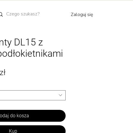
Zaloguj się
nty DL15 z
podłokietnikami
Cena
zł
Rabatowa
odaj do kosza
Kup