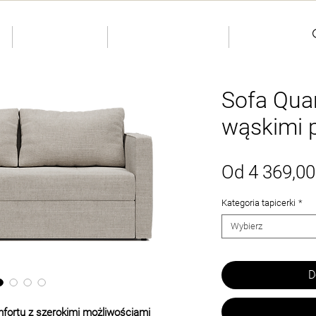
S
INDIVIDUAL
Dostępne od ręki
Kontakty
Sofa Qua
wąskimi 
Od
4 369,00
Kategoria tapicerki
*
Wybierz
D
fortu z szerokimi możliwościami