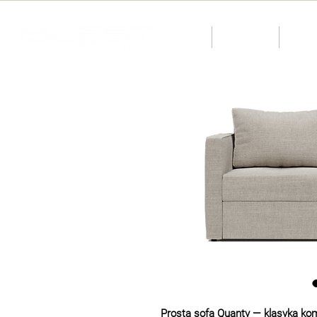
O nas
Katalog
KID
Prosta sofa Quanty — klasyka kom