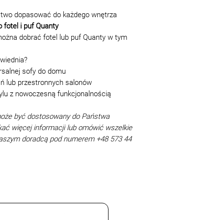
TM Blest:
na produkt
- koszt montażu i mo
two dopasować do każdego wnętrza
Możliwe zmiany, u
hrywien, narożna sof
fotel i puf Quanty
produkcji są doz
łóżko - 300 hrywien;
można dobrać fotel lub puf Quanty w tym
zamówienie kupu
- podnoszenie mebli
Takie różnice ni
balkon lub okno, jeśli
jakości, cech pro
owiednia?
hrywien, 2 piętro - 3
podstawy do odmo
rsalnej sofy do domu
- w przypadku, gdy 
nieznaczna +/
ań lub przestronnych salonów
wjechać do drzwi w
produktu od pr
ylu z nowoczesną funkcjonalnością
płatny jest ręczny 
zgodnie z nor
wejścia, w porozum
Nieznaczna ró
może być dostosowany do Państwa
podczas montażu i 
tekstylnej a 
kać więcej informacji lub omówić wszelkie
- wniesienie/zniesi
dekoracyjnych
 naszym doradcą pod numerem +48 573 44
posiadania sprawnej
różnica od jeg
produktu jako całośc
Okres gwarancji 
narożna sofa z sekcj
leżenia produkcji 
sofa - 150 hrywien, s
GOST 19917- 93 i
hrywien, pufa, krzesł
dziecięce i meble
hrywien, stół - 75 hr
publicznej - 12 m
łóżko - 150 hrywien;
nabywcę aktu odb
- za ponowny wyjazd
Adres sklepu: