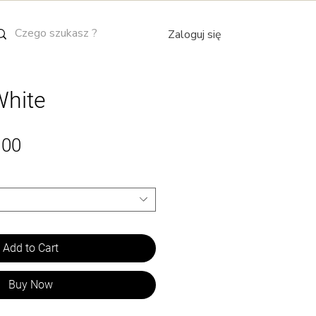
Zaloguj się
hite
Sale
.00
Price
Add to Cart
Buy Now