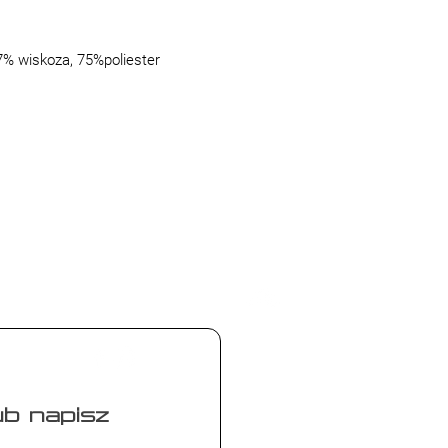
7% wiskoza, 75%poliester
Adres sklepu:
Homepark Targówek
Malborska 41(I Piętro)
b napisz
03-286 Warszawa
woj. mazowieckie
4 00 88