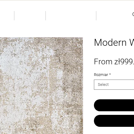
KIDS
INDIVIDUAL
More
Modern W
From
zł999
Rozmiar
*
Select