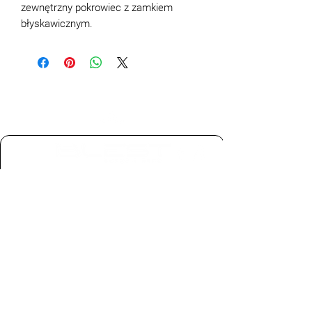
zewnętrzny pokrowiec z zamkiem
błyskawicznym.
Zawsze mamy coś więcej do zaoferowania!
Pozwól nam skontaktować się z Tobą by
przygotować wyjątkową ofertę
Zostaw kontakt
zadzwoń lub napisz
+48 573 44 00 88