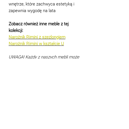
wnętrze, które zachwyca estetyką i
zapewnia wygodę na lata
Zobacz również inne meble z tej
kolekcji:
Narożnik Rimini z szezlongiem
Narożnik Rimini w kształcie U
UWAGA! Każdy z naszych mebli może
być dostosowany do Państwa
indywidualnych potrzeb. Aby uzyskać
więcej informacji lub omówić wszelkie
możliwości, prosimy o kontakt z
naszym doradcą pod numerem +48 573
44 00 88.
Charakterystyka
Wymiary (cm):
247 x 109,5