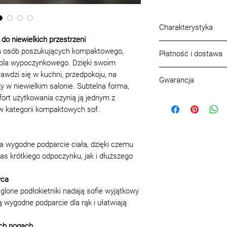
Charakterystyka
do niewielkich przestrzeni
Głębokość sofy (cm
la osób poszukujących kompaktowego,
Płatność i dostawa
Szerokość sofy (cm
ebla wypoczynkowego. Dzięki swoim
Wysokość sofy z uw
Warunki płatności
awdzi się w kuchni, przedpokoju, na
Mechanizm transfor
Gwarancja
Rozliczenie odbywa 
y w niewielkim salonie. Subtelna forma,
transformacji
bezgotówkowej.
ort użytkowania czynią ją jednym z
Gwarancja, jakość p
Dostępność niszy na
Warunki dostawy w
 w kategorii kompaktowych sof.
Jakość, asortym
Skład siedzenia:
Pas
Transport
być zgodne z pró
Liczba miejsc:
2
Na terenie Warszawy
lub katalogach, w
Wysokość siedziska
zamówienie, ora
a wygodne podparcie ciała, dzięki czemu
Model:
Siena
Poza Warszawą
Każdemu gotowem
s krótkiego odpoczynku, jak i dłuższego
Nogi produktu:
meta
Do 20 km: 200 zł (st
instrukcja lub zal
Opcja tapicerki:
Subs
20-40 km: 230 zł
z eksploatacji
yca
Moduły w składzie:
40-60 km: 250 zł
do pielęgnacji
lone podłokietniki nadają sofie wyjątkowy
Powyżej 60 km: 2,70 
montaż i mon
 wygodne podparcie dla rąk i ułatwiają
paszportem l
Wniesienie
na produkt
ch nogach