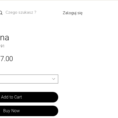
Zaloguj się
nna
191
Sale
67.00
Price
Add to Cart
Buy Now