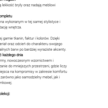
Parter lub winda: 60 
Możliwe zmiany, u
 lekkość bryły oraz nadają meblowi
Schodami: 50 zł/pięt
produkcji są doz
.
zamówienie kupu
kompletu
Montaż
Takie różnice ni
na wykonanym w tej samej stylistyce i
Materac/Sofa/Narożn
jakości, cech pro
żację wnętrza.
Łóżko: 200 zł
podstawy do odmo
nieznaczna +/
Powyższe ceny obowi
 gamie tkanin, faktur i kolorów. Dzięki
produktu od pr
tapicerowanego
riał oraz odcień do charakteru swojego
zgodnie z nor
Narożnik to siedzis
lnych barw po bardziej wyraziste akcenty.
Nieznaczna ró
narożny. Przy narożn
ść każdego dnia
tekstylnej a 
narożniku w kształci
formy, nowoczesnym wzornictwem i
dekoracyjnych
anie do mniejszych przestrzeni, gdzie liczy
różnica od jeg
miejsca na kompromisy w zakresie komfortu
Okres gwarancji 
leżenia produkcji 
ę zarówno jako samodzielny mebel, jak i
GOST 19917- 93 i
ynkowej.
dziecięce i meble
publicznej - 12 m
lekcji:
nabywcę aktu odb
(naliczenia).