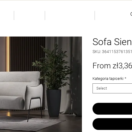
KIDS
INDIVIDUAL
More
Sofa Sie
SKU: 364115376135
From
zł3,3
Kategoria tapicerki
*
Select