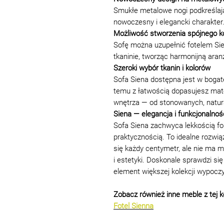
Smukłe metalowe nogi podkreślają
nowoczesny i elegancki charakter
Możliwość stworzenia spójnego 
Sofę można uzupełnić fotelem Sie
tkaninie, tworząc harmonijną aran
Szeroki wybór tkanin i kolorów
Sofa Siena dostępna jest w bogatej
temu z łatwością dopasujesz mate
wnętrza — od stonowanych, natura
Siena — elegancja i funkcjonalno
Sofa Siena zachwyca lekkością 
praktycznością. To idealne rozwiąz
się każdy centymetr, ale nie ma 
i estetyki. Doskonale sprawdzi si
element większej kolekcji wypocz
Zobacz również inne meble z tej ko
Fotel Sienna