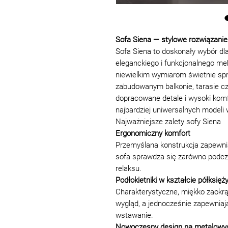
Sofa Siena — stylowe rozwiązanie 
Sofa Siena to doskonały wybór d
eleganckiego i funkcjonalnego m
niewielkim wymiarom świetnie spr
zabudowanym balkonie, tarasie cz
dopracowane detale i wysoki komf
najbardziej uniwersalnych modeli
Najważniejsze zalety sofy Siena
Ergonomiczny komfort
Przemyślana konstrukcja zapewni
sofa sprawdza się zarówno podcza
relaksu.
Podłokietniki w kształcie półksięż
Charakterystyczne, miękko zaokrąg
wygląd, a jednocześnie zapewniają
wstawanie.
Nowoczesny design na metalowy