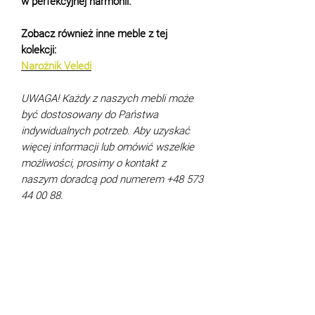
w perfekcyjnej harmonii.
Zobacz również inne meble z tej
kolekcji:
Narożnik
Veledi
UWAGA! Każdy z naszych mebli może
być dostosowany do Państwa
indywidualnych potrzeb. Aby uzyskać
więcej informacji lub omówić wszelkie
możliwości, prosimy o kontakt z
naszym doradcą pod numerem +48 573
44 00 88.
Charakterystyka
Wymiary (cm):
226x118
Płatność i dostawa
Powierzchnia spania (cm):
159x196
Mechanizm rozkładania:
DL
Warunki płatności
Pojemniki na pościel:
1 szt.
Gwarancja