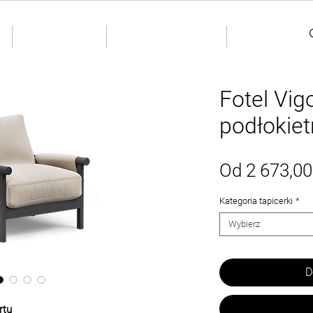
S
INDIVIDUAL
Dostępne od ręki
Kontakty
Fotel Vig
podłokiet
Od
2 673,00
Kategoria tapicerki
*
Wybierz
D
rtu