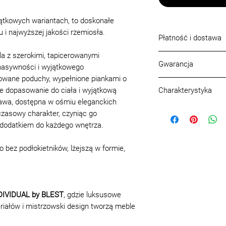
ątkowych wariantach, to doskonałe
i najwyższej jakości rzemiosła.
Płatność i dostawa
la z szerokimi, tapicerowanymi
Warunki płatności
Gwarancja
 masywności i wyjątkowego
Płatność może być 
lowane poduchy, wypełnione piankami o
gotówkowo - w sa
Gwarancja, jakość p
41 w Warszawie
ne dopasowanie do ciała i wyjątkową
Charakterystyka
Jakość, asortym
bezgotówkowo - k
awa, dostępna w ośmiu eleganckich
być zgodne z pró
Wymiary (cm):
75
x 
zdalnie lub w sal
czasowy charakter, czyniąc go
lub katalogach, w
Powierzchnia spania
w Warszawie
 dodatkiem do każdego wnętrza.
zamówienie, ora
Mechanizm rozkłada
Warunki dostawy
Każdemu gotowem
Pojemniki na pościel
Transport
o bez podłokietników, lżejszą w formie,
instrukcja lub zal
Wkład siedziska:
pas
Na terenie Warszawy
z eksploatacji
wysokogatunkowa
Poza Warszawą
do pielęgnacji ma
Wysokość fotela łąc
Do 20 km: 200 zł (st
montaż i montaż
Wysokość siedziska
20-40 km: 230 zł
paszportem lub 
DIVIDUAL by BLEST
, gdzie luksusowe
Głebokość siedziska
40-60 km: 250 zł
produkt
riałów i mistrzowski design tworzą meble
Nożki:
drewno liścia
Powyżej 60 km: 2,70 
Możliwe zmiany, u
Możliwe tapicerki:
tk
Wniesienie