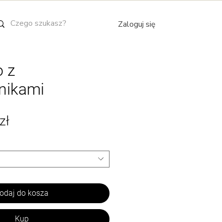
Zaloguj się
o z
nikami
Cena
zł
Rabatowa
odaj do kosza
Kup