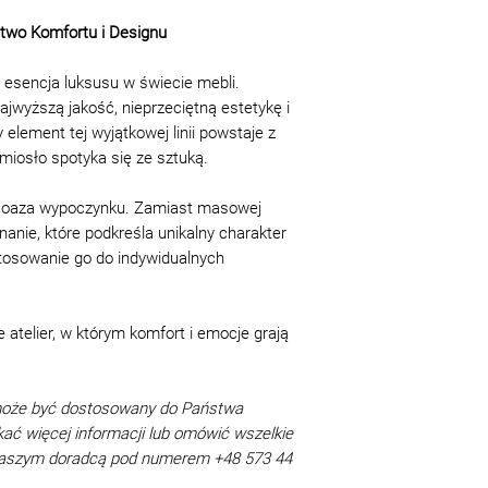
produkcji są doz
Kod produktu:
K1(BM
Parter lub winda: 60 
zamówienie kupu
two Komfortu i Designu
Schodami: 50 zł/pięt
Takie różnice ni
Montaż
jakości, cech pro
 esencja luksusu w świecie mebli.
Materac/Sofa/Narożn
podstawy do odmo
ajwyższą jakość, nieprzeciętną estetykę i
Łóżko: 200 zł
nieznaczna +/- 2
ement tej wyjątkowej linii powstaje z
Powyższe ceny obowi
od próbek lub inf
emiosło spotyka się ze sztuką.
tapicerowanego
normami krajowy
Narożnik to siedzis
Nieznaczna różni
ta oaza wypoczynku. Zamiast masowej
narożny. Przy narożn
tekstylnej a odc
anie, które podkreśla unikalny charakter
narożniku w kształci
dekoracyjnych w 
tosowanie go do indywidualnych
różnica od jego p
Okres gwarancji 
leżenia produkcji 
atelier, w którym komfort i emocje grają
GOST 19917- 93 i
dziecięce i meble
publicznej - 12 m
może być dostosowany do Państwa
nabywcę aktu odb
kać więcej informacji lub omówić wszelkie
(naliczenia).
Reklamacje dotyc
 naszym doradcą pod numerem +48 573 44
ukrytymi wadami 