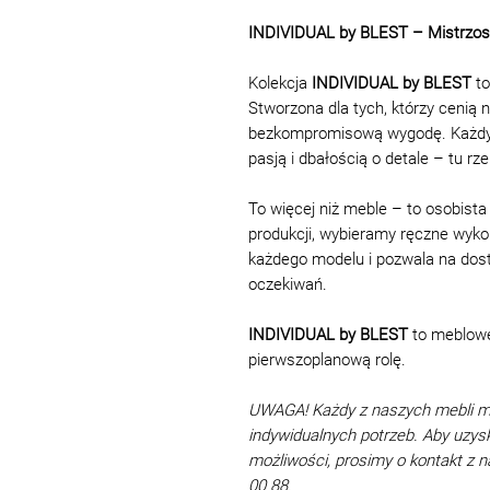
INDIVIDUAL by BLEST – Mistrzos
Kolekcja
INDIVIDUAL by BLEST
to
Stworzona dla tych, którzy cenią n
bezkompromisową wygodę. Każdy el
pasją i dbałością o detale – tu rz
To więcej niż meble – to osobis
produkcji, wybieramy ręczne wykon
każdego modelu i pozwala na dos
oczekiwań.
INDIVIDUAL by BLEST
to meblowe 
pierwszoplanową rolę.
UWAGA! Każdy z naszych mebli 
indywidualnych potrzeb. Aby uzys
możliwości, prosimy o kontakt z
00 88.