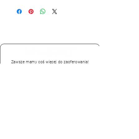
Zawsze mamy coś więcej do zaoferowania!
Pozwól nam skontaktować się z Tobą by
przygotować wyjątkową ofertę
Zostaw kontakt
zadzwoń lub napisz
+48 573 44 00 88
Adres sklepu:
Sofy proste Blest
Homepark Targówek
Narożne sofy Blest
Malborska 41(I Piętro)
Sofy modułowe Blest