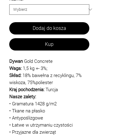
Dodaj do kosza
Kup
Dywan
Gold Concrete
Waga:
1,5 kg +- 3%;
Skład:
18% bawełna z recyklingu, 7%
wiskoza, 75%poliester
Kraj pochodzenia:
Turcja
Nasze zalety:
• Gramatura 1428 g/m2
• Tkane na płasko
• Antypoślizgowe
• Łatwe w utrzymaniu czystości
• Przyjazne dla zwierząt