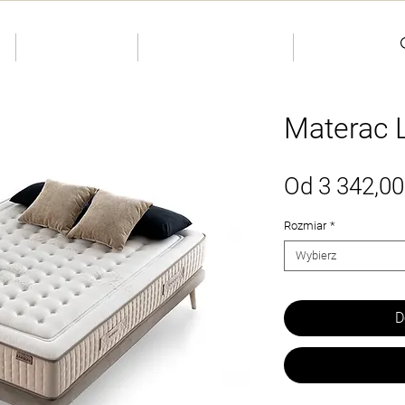
S
INDIVIDUAL
Dostępne od ręki
Kontakty
Materac 
Od
3 342,00
Rozmiar
*
Wybierz
D