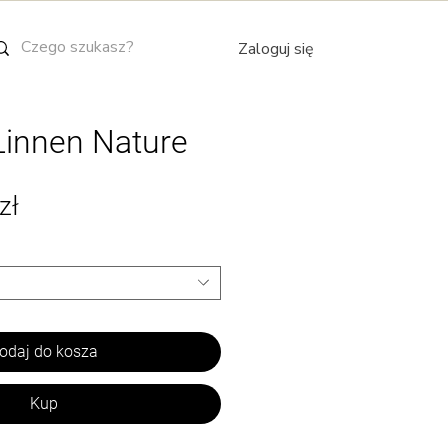
Zaloguj się
Linnen Nature
Cena
zł
Rabatowa
odaj do kosza
Kup