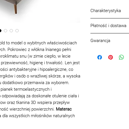
Charakterystyka
1. Tkanina Stretch l
Płatność i dostawa
2. Pianka Visco 50k
Warunki płatności:
Gwarancja
Formy płatności:
Prz
Gold to model o wybitnych właściwościach
3. Pianka Super Sof
Transport
ych. Pokrowiec z włókna lnianego pełni
Gwarancja, jakość p
Na terenie Warszawy 
roklimatu snu (w zimie ciepło, w lecie
Jakość, asortym
4. Włókno Hollow
wniesienie (parter lu
przewiewność, higienę i trwałość. Len jest
być zgodne z pró
Poza Warszawą do 20
ści antybakteryjne i hipoalergiczne, co
lub katalogach, w
5. Pianka Visco 50k
wniesienie (parter
lu
rgików i osób o wrażliwej skórze, a wysoka
zamówienie, ora
łu dodatkowo przemawia za wyborem.
Każdemu gotowem
6. Pianka HR 28kg 1
Powyżej 20 km - paki
pianek termoelastycznych i
instrukcja lub zal
(parter lub z windą),
z eksploatacji
 odpowiadają za doskonałe otulenie ciała i
7. Włókno Hollow
(liczone w obie stron
do pielęgnacji
low oraz tkanina 3D wspiera przepływ
Wniesienie:
montaż i mon
ność wierzchniej powierzchni.
Materac
8. Tkanina 3D
Parter lub winda: 60 
paszportem l
a dla wszystkich miłośników naturalnych
Schodami: 50 zł/pięt
na produkt
Montaż kolejnej sztu
Możliwe zmiany, u