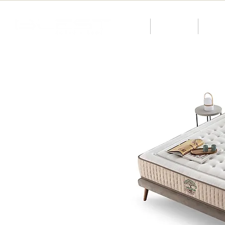
O nas
Katalog
KID