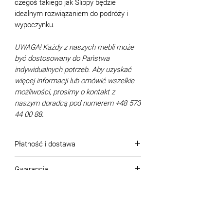
czegoś takiego jak Slippy będzie
idealnym rozwiązaniem do podróży i
wypoczynku.
UWAGA! Każdy z naszych mebli może
być dostosowany do Państwa
indywidualnych potrzeb. Aby uzyskać
więcej informacji lub omówić wszelkie
możliwości, prosimy o kontakt z
naszym doradcą pod numerem +48 573
44 00 88.
Płatność i dostawa
Warunki płatności
Gwarancja
Rozliczenie odbywa się w gotówce lub
bezgotówkowej.
Gwarancja, jakość produktu i jego
Warunki dostawy w m. Warszawa
kompletność
Transport
Jakość, asortyment i kompletność
Na terenie Warszawy: 150 zł