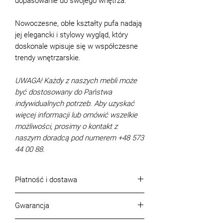
dopasowanie do swojego wnętrza.
Nowoczesne, obłe kształty pufa nadają
jej elegancki i stylowy wygląd, który
doskonale wpisuje się w współczesne
trendy wnętrzarskie.
UWAGA! Każdy z naszych mebli może
być dostosowany do Państwa
indywidualnych potrzeb. Aby uzyskać
więcej informacji lub omówić wszelkie
możliwości, prosimy o kontakt z
naszym doradcą pod numerem +48 573
44 00 88.
Płatność i dostawa
Warunki płatności
Gwarancja
Płatność może być dokonana:
gotówkowo - w salonie BLEST przy