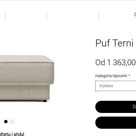
S
INDIVIDUAL
Dostępne od ręki
Kontakty
Puf Terni
Od
1 363,00
Kategoria tapicerki
*
Wybierz
D
ortu i stylu!