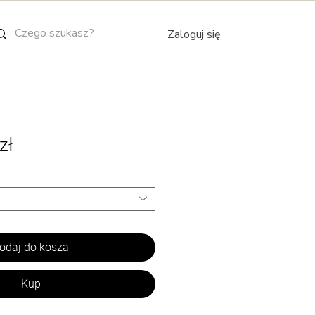
Zaloguj się
Cena
zł
Rabatowa
odaj do kosza
Kup