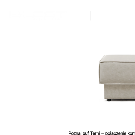
O nas
Katalog
KID
Poznaj puf Terni – połączenie komf