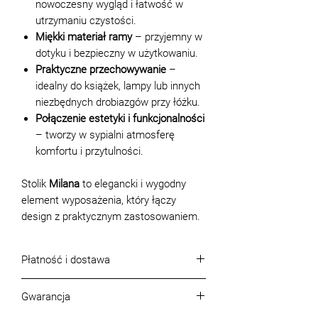
nowoczesny wygląd i łatwość w
utrzymaniu czystości.
Miękki materiał ramy
– przyjemny w
dotyku i bezpieczny w użytkowaniu.
Praktyczne przechowywanie
–
idealny do książek, lampy lub innych
niezbędnych drobiazgów przy łóżku.
Połączenie estetyki i funkcjonalności
– tworzy w sypialni atmosferę
komfortu i przytulności.
Stolik
Milana
to elegancki i wygodny
element wyposażenia, który łączy
design z praktycznym zastosowaniem.
Płatność i dostawa
Warunki płatności
Gwarancja
Płatność możliwa jest w formie
gotówkowej lub bezgotówkowej.