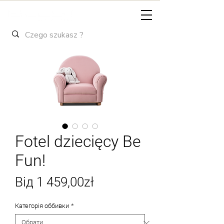
Fotel dziecięcy Be
Fun!
За
Від
1 459,00zł
розпродажем
Категорія оббивки
*