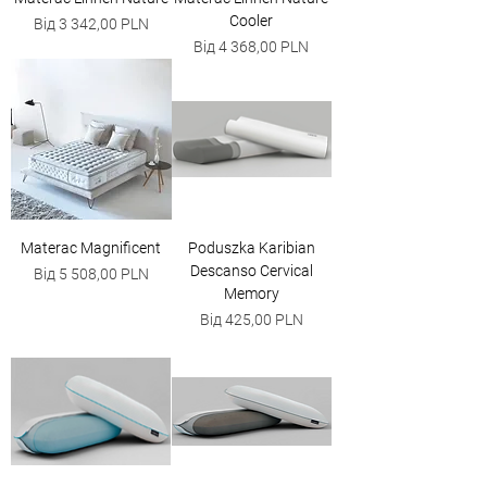
Cooler
За розпродажем
Від
3 342,00 PLN
За розпродажем
Від
4 368,00 PLN
Materac Magnificent
Poduszka Karibian
Descanso Cervical
За розпродажем
Від
5 508,00 PLN
Memory
За розпродажем
Від
425,00 PLN