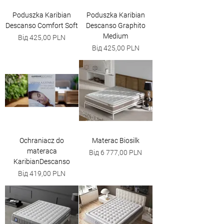
Poduszka Karibian
Poduszka Karibian
Descanso Comfort Soft
Descanso Graphito
Medium
За розпродажем
Від
425,00 PLN
За розпродажем
Від
425,00 PLN
Ochraniacz do
Materac Biosilk
materaca
За розпродажем
Від
6 777,00 PLN
KaribianDescanso
За розпродажем
Від
419,00 PLN