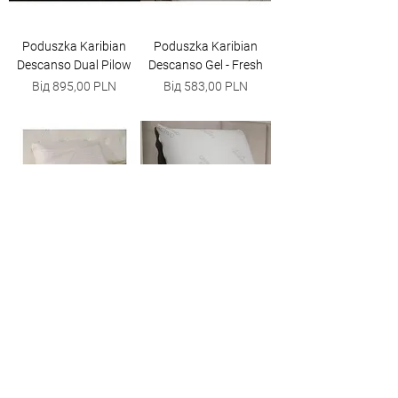
Poduszka Karibian
Poduszka Karibian
Descanso Dual Pilow
Descanso Gel - Fresh
За розпродажем
За розпродажем
Від
895,00 PLN
Від
583,00 PLN
Poduszka Karibian
Poduszka Karibian
Descanso Cooler
Descanso Carbono
За розпродажем
За розпродажем
Від
470,00 PLN
Від
320,00 PLN