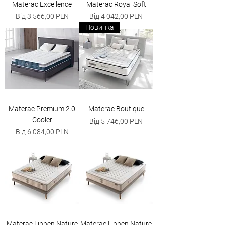
Materac Excellence
Materac Royal Soft
За розпродажем
За розпродажем
Від
3 566,00 PLN
Від
4 042,00 PLN
Новинка
Materac Premium 2.0
Materac Boutique
Cooler
За розпродажем
Від
5 746,00 PLN
За розпродажем
Від
6 084,00 PLN
Materac Linnen Nature
Materac Linnen Nature