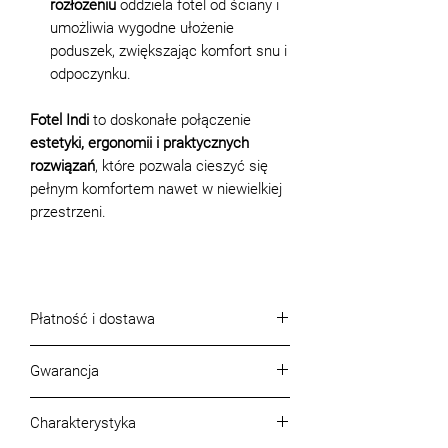
rozłożeniu
oddziela fotel od ściany i
umożliwia wygodne ułożenie
poduszek, zwiększając komfort snu i
odpoczynku.
Fotel Indi
to doskonałe połączenie
estetyki, ergonomii i praktycznych
rozwiązań
, które pozwala cieszyć się
pełnym komfortem nawet w niewielkiej
przestrzeni.
Płatność i dostawa
Warunki płatności
Gwarancja
Płatność może być dokonana:
gotówkowo - w salonie BLEST przy
Gwarancja, jakość produktu i jego
ul. Malborskiej 41 w Warszawie
Charakterystyka
kompletność
bezgotówkowo - kartą, BLIKiem,