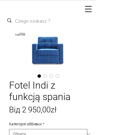
Fotel Indi z
funkcją spania
За
Від
2 950,00zł
розпродажем
Категорія оббивки
*