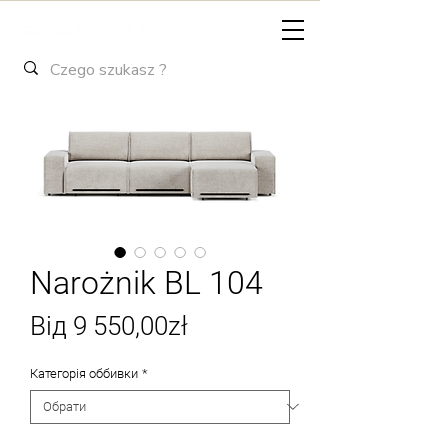
Narożnik BL 104
За
Від
9 550,00zł
розпродажем
Категорія оббивки
*