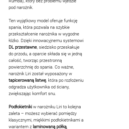
Rumba), który bez problemu wjedzie
pod narożnik.
Ten wyjątkowy model oferuje funkcję
spania, która pozwala na szybkie
przekształcenie narożnika w wygodne
łóżko. Dzięki innowacyjnemu systemowi
DL przestawne
, siedzisko przeskakuje
do przodu, a oparcie składa się w jedną
całość, tworząc przestronną
powierzchnię do spania. Co ważne,
narożnik Liri został wyposażony w
tapicerowaną listwę
, która po rozłożeniu
odgradza użytkownika od ściany,
zwiększając komfort snu.
Podłokietniki
w narożniku Liri to kolejna
zaleta – możesz wybierać pomiędzy
klasycznymi, miękkimi podłokietnikami a
wariantem z
laminowaną półką
,