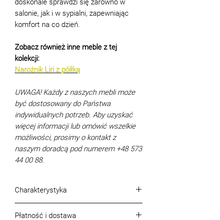
doskonale sprawdzi się zarówno w
salonie, jak i w sypialni, zapewniając
komfort na co dzień.
Zobacz również inne meble z tej
kolekcji:
Narożnik Liri z pólłką
UWAGA! Każdy z naszych mebli może
być dostosowany do Państwa
indywidualnych potrzeb. Aby uzyskać
więcej informacji lub omówić wszelkie
możliwości, prosimy o kontakt z
naszym doradcą pod numerem +48 573
44 00 88.
Charakterystyka
Wymiary (cm):
274x189
Płatność i dostawa
Powierzchnia spania (cm):
156x212