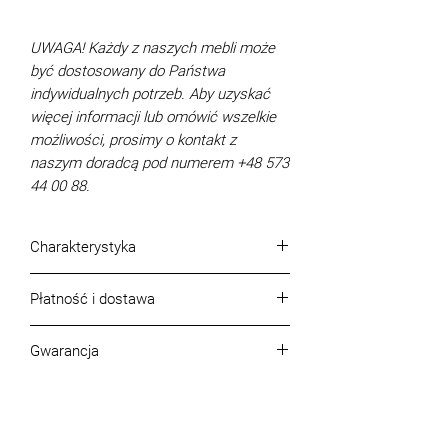
UWAGA! Każdy z naszych mebli może
być dostosowany do Państwa
indywidualnych potrzeb. Aby uzyskać
więcej informacji lub omówić wszelkie
możliwości, prosimy o kontakt z
naszym doradcą pod numerem +48 573
44 00 88.
Charakterystyka
Wymiary (cm):
307 x 222
Płatność i dostawa
Powierzchnia spania (cm):
143 x 223
Mechanizm rozkładania:
Puma
Warunki płatności:
Pojemniki na pościel:
Nie
Gwarancja
Formy płatności:
Przelew, karta, blik,
Wkład siedziska:
sprężyna falista +
gotówka.
Gwarancja, jakość produktu i jego
pianka wysokogatunkowa
Transport
kompletność
Wysokość sofy łącznie z oparciem
Na terenie Warszawy:
150 zł
Jakość, asortyment i kompletność
(cm):
103
Poza Warszawą