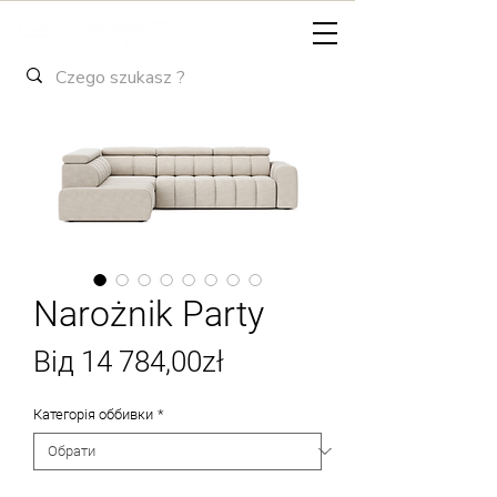
Narożnik Party
За
Від
14 784,00zł
розпродажем
Категорія оббивки
*