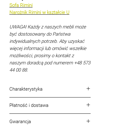
Sofa Rimini
Narożnik Rimini w kształcie U
UWAGA! Każdy z naszych mebli może
być dostosowany do Państwa
indywidualnych potrzeb. Aby uzyskać
więcej informacji lub omówić wszelkie
możliwości, prosimy o kontakt z
naszym doradcą pod numerem +48 573
44 00 88.
Charakterystyka
Wymiary (cm):
285 x 201
Płatność i dostawa
Powierzchnia spania (cm):
149 x 227
Mechanizm rozkładania:
delfin
Warunki płatności
Pojemniki na pościel:
1 szt.
Gwarancja
Płatność może być dokonana:
Wypełnienie siedziska:
sprężyna falista
gotówkowo - w salonie BLEST przy
Gwarancja, jakość produktu i jego
+ pianka wysokogatunkowa
ul. Malborskiej 41 w Warszawie
kompletność