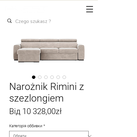
Narożnik Rimini z
szezlongiem
За
Від
10 328,00zł
розпродажем
Категорія оббивки
*