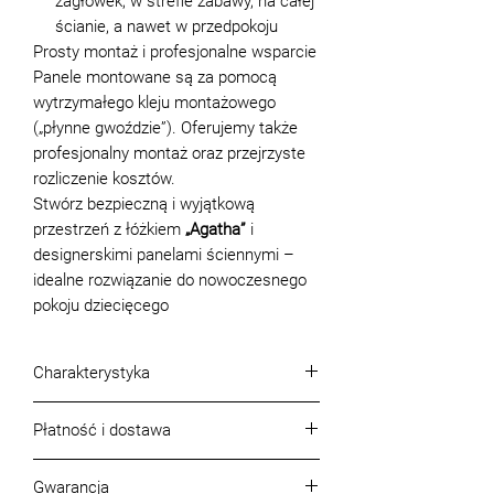
zagłówek, w strefie zabawy, na całej
ścianie, a nawet w przedpokoju
Prosty montaż i profesjonalne wsparcie
Panele montowane są za pomocą
wytrzymałego kleju montażowego
(„płynne gwoździe”). Oferujemy także
profesjonalny montaż oraz przejrzyste
rozliczenie kosztów.
Stwórz bezpieczną i wyjątkową
przestrzeń z łóżkiem
„Agatha”
i
designerskimi panelami ściennymi –
idealne rozwiązanie do nowoczesnego
pokoju dziecięcego
Charakterystyka
Grubość (cm):
4
Płatność i dostawa
Szerokość (cm):
30
Wysokość (cm):
90
Warunki płatności
Model:
Agatha
Gwarancja