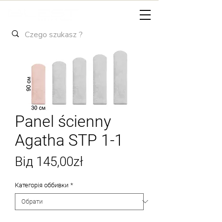
Panel ścienny
Agatha STP 1-1
За
Від
145,00zł
розпродажем
Категорія оббивки
*