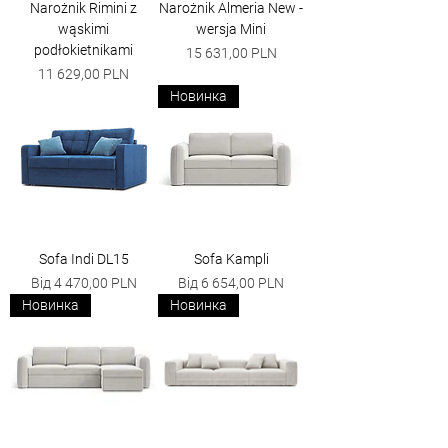
Narożnik Rimini z
Narożnik Almeria New -
wąskimi
wersja Mini
podłokietnikami
Ціна
15 631,00 PLN
Ціна
11 629,00 PLN
Новинка
Sofa Indi DL15
Sofa Kampli
За розпродажем
За розпродажем
Від
4 470,00 PLN
Від
6 654,00 PLN
Новинка
Новинка