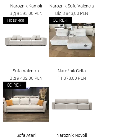
Narożnik Kampli
Narożnik Sofa Valencia
За розпродажем
За розпродажем
Від
9 595,00 PLN
Від
8 843,00 PLN
Новинка
OD RĘKI
Sofa Valencia
Narożnik Celta
За розпродажем
Ціна
Від
9 402,00 PLN
11 078,00 PLN
OD RĘKI
Sofa Atari
Narożnik Novoli