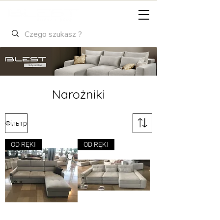
Narożniki
Фільтр
OD RĘKI
OD RĘKI