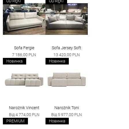
OD RĘKI
OD RĘKI
Sofa Fergie
Sofa Jersey Soft
Ціна
Ціна
7 186,00 PLN
13 420,00 PLN
Новинка
Новинка
Narożnik Vincent
Narożnik Toni
За розпродажем
За розпродажем
Від
4 774,00 PLN
Від
5 977,00 PLN
PREMIUM
Новинка