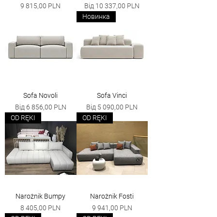
Ціна
За розпродажем
9 815,00 PLN
Від
10 337,00 PLN
Новинка
Sofa Novoli
Sofa Vinci
За розпродажем
За розпродажем
Від
6 856,00 PLN
Від
5 090,00 PLN
OD RĘKI
OD RĘKI
Narożnik Bumpy
Narożnik Fosti
Ціна
Ціна
8 405,00 PLN
9 941,00 PLN