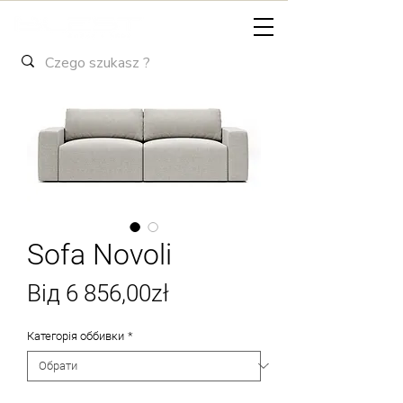
Sofa Novoli
За
Від
6 856,00zł
розпродажем
Категорія оббивки
*