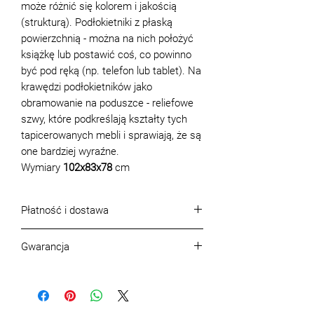
może różnić się kolorem i jakością
(strukturą). Podłokietniki z płaską
powierzchnią - można na nich położyć
książkę lub postawić coś, co powinno
być pod ręką (np. telefon lub tablet). Na
krawędzi podłokietników jako
obramowanie na poduszce - reliefowe
szwy, które podkreślają kształty tych
tapicerowanych mebli i sprawiają, że są
one bardziej wyraźne.
Wymiary
102x83x78
cm
Płatność i dostawa
Warunki platnosci
Gwarancja
Rozliczenie odbywa sie w gotowce lub
bezgotowkowej.
Gwarancja, jakość produktu i jego
Warunki dostawy w m. Warszawa
kompletność
Transport
Jakość, asortyment i kompletność
Na terenie Warszawy: 150 zl