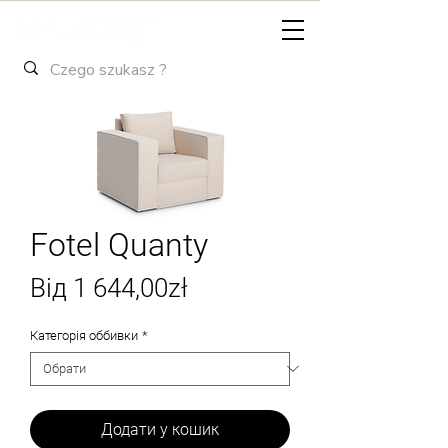
Fotel Quanty
За
Від
1 644,00zł
розпродажем
Категорія оббивки
*
Додати у кошик