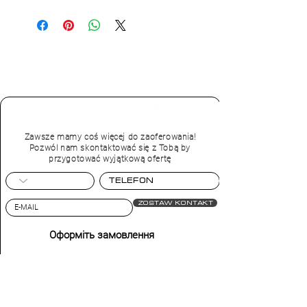
Zawsze mamy coś więcej do zaoferowania!
Pozwól nam skontaktować się z Tobą by
przygotować wyjątkową ofertę
Zostaw kontakt
Оформіть замовлення
Телефон
+48 573 44 00 88
Adres sklepu:
Blest прямі дивани