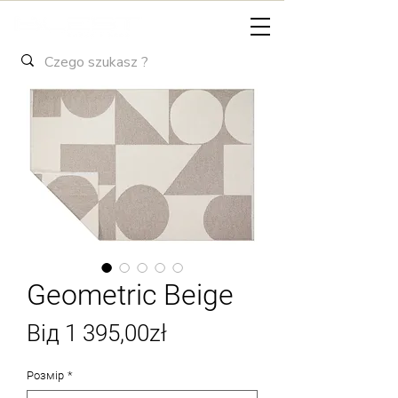
Geometric Beige
За
Від
1 395,00zł
розпродажем
Розмір
*