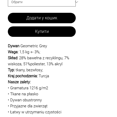
Додати у кошик
Купити
Dywan
Geometric Grey
Waga:
1,5 kg +- 3%;
Skład:
28% bawełna z recyklingu, 7%
wiskoza, 51%poliester, 13% akryl
Typ:
tkany, bezwłosy;
Kraj pochodzenia:
Turcja
Nasze zalety:
• Gramatura 1216 g/m2
• Tkane na płasko
• Dywan obustronny
• Przyjazne dla zwierząt
• Łatwy w utrzymaniu czystości