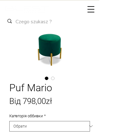
Puf Mario
За
Від
798,00zł
розпродажем
Категорія оббивки
*