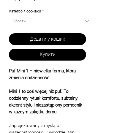
розпродажем
Категорія оббивки
*
Додати у кошик
Купити
Puf Mini 1 – niewielka forma, która
zmienia codzienność
Mini 1 to coś więcej niż puf. To
codzienny rytuał komfortu, subtelny
akcent stylu i niezastąpiony pomocnik
w każdym zakątku domu.
Zaprojektowany z myślą o
wszechstronności i wygodzie, Mini 1