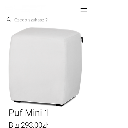
Puf Mini 1
За
Від
293,00zł