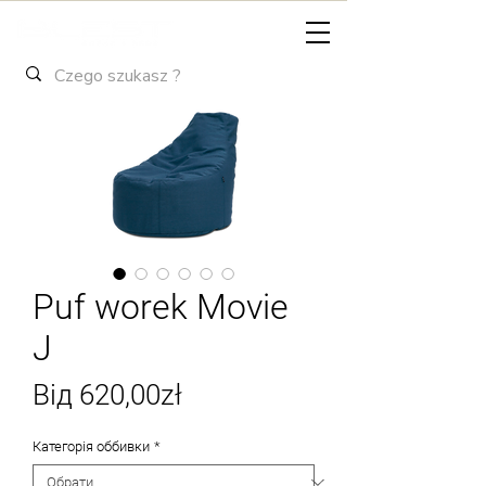
Puf worek Movie
J
За
Від
620,00zł
розпродажем
Категорія оббивки
*