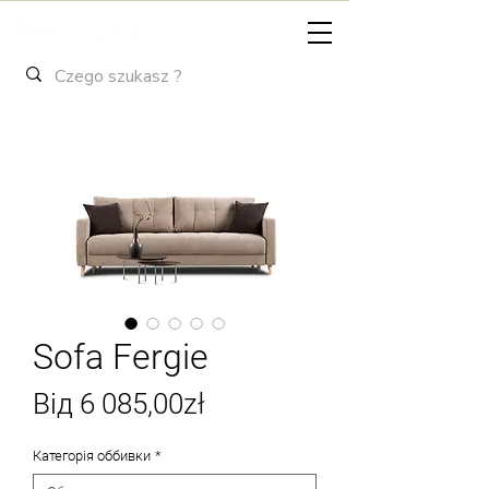
Sofa Fergie
За
Від
6 085,00zł
розпродажем
Категорія оббивки
*