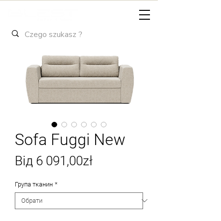
Sofa Fuggi New
За
Від
6 091,00zł
розпродажем
Група тканин
*